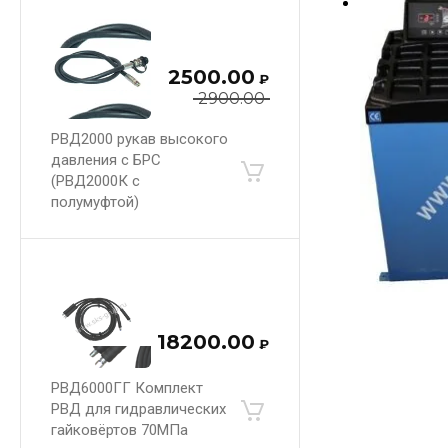
2500.00
₽
2900.00
РВД2000 рукав высокого
давления с БРС
(РВД2000К с
полумуфтой)
18200.00
₽
РВД6000ГГ Комплект
РВД для гидравлических
гайковёртов 70МПа