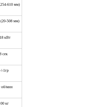
(254-610 мм)
 (20-508 мм)
,18 кВт
8 сек
+/-1гр
 об/мин
100 кг