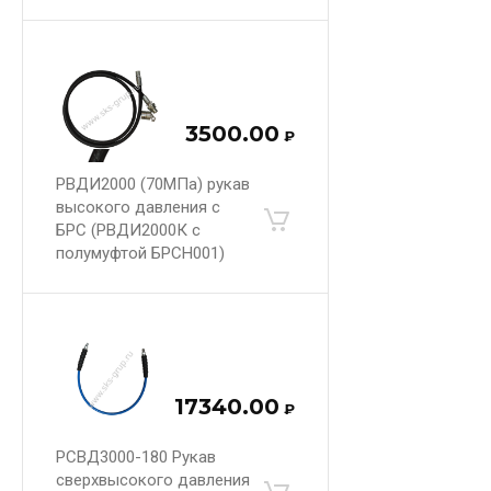
3500.00
₽
РВДИ2000 (70МПа) рукав
высокого давления с
БРС (РВДИ2000К с
полумуфтой БРСН001)
17340.00
₽
РСВД3000-180 Рукав
сверхвысокого давления