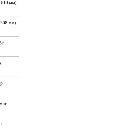
-610 мм)
-508 мм)
Вт
к
гр
/мин
кг