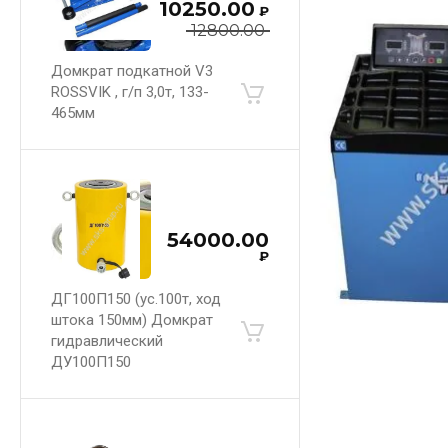
10250.00
₽
12800.00
Домкрат подкатной V3
ROSSVIK , г/п 3,0т, 133-
465мм
54000.00
₽
ДГ100П150 (ус.100т, ход
штока 150мм) Домкрат
гидравлический
ДУ100П150