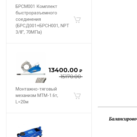
БРСМ001 Комплект
быстроразъемного
соединения
(БРСД001+БРСН001, NPT
3/8’’, 70МПа)
13400.00
₽
15170.00
Монтажно-тяговый
механизм МТМ-1.6т,
L=20м
Балансирово