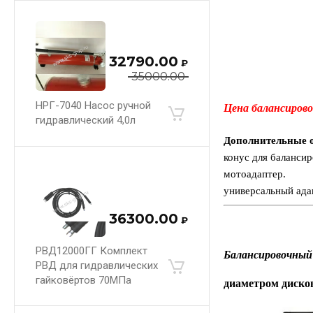
32790.00
₽
35000.00
НРГ-7040 Насос ручной
Цена б
алансирово
гидравлический 4,0л
Дополнительные 
конус для баланси
мотоадаптер.
универсальный ада
36300.00
₽
РВД12000ГГ Комплект
Балансировочный
РВД для гидравлических
гайковёртов 70МПа
диаметром дисков