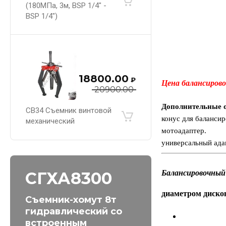
(180МПа, 3м, BSP 1/4" -
BSP 1/4")
18800.00
₽
Цена б
алансирово
20900.00
Дополнительные 
СВ34 Съемник винтовой
конус для баланси
механический
мотоадаптер.
универсальный ада
СГХА8300
Балансировочный
диаметром дисков
Съемник-хомут 8т
гидравлический со
встроенным