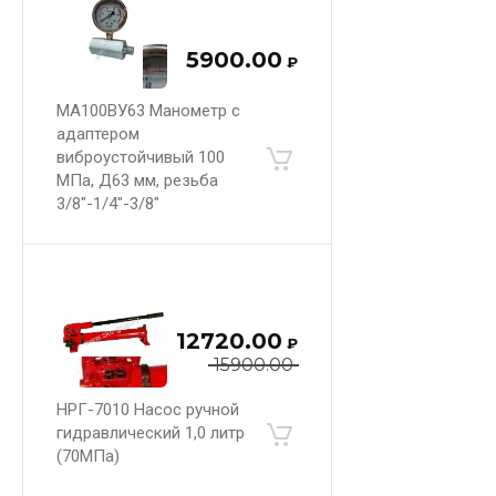
5900.00
₽
МА100ВУ63 Манометр с
адаптером
виброустойчивый 100
МПа, Д63 мм, резьба
3/8"-1/4"-3/8"
12720.00
₽
15900.00
НРГ-7010 Насос ручной
гидравлический 1,0 литр
(70МПа)