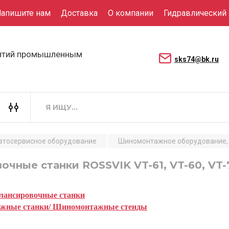
апишите нам
Доставка
О компании
Гидравлический
иятий промышленным
sks74@bk.ru
втосервисное оборудование
Шиномонтажное оборудование, 
очные станки ROSSVIK VT-61, VT-60, VT-
алансировочные станки
жные станки/ Шиномонтажные стенды