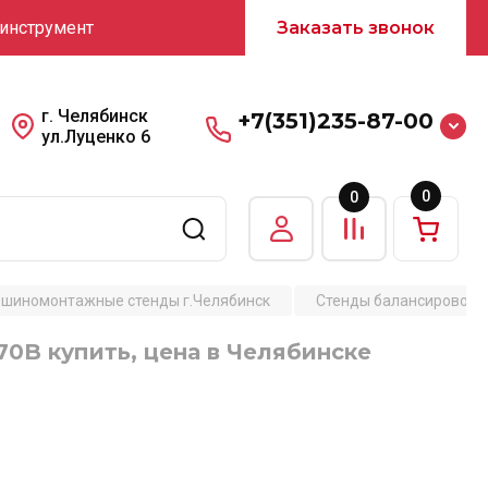
 инструмент
Заказать звонок
г. Челябинск
+7(351)235-87-00
ул.Луценко 6
0
0
шиномонтажные стенды г.Челябинск
Стенды балансировочн
70B купить, цена в Челябинске