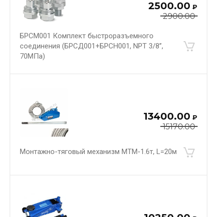
2500.00
₽
2900.00
БРСМ001 Комплект быстроразъемного
соединения (БРСД001+БРСН001, NPT 3/8’’,
70МПа)
13400.00
₽
15170.00
Монтажно-тяговый механизм МТМ-1.6т, L=20м