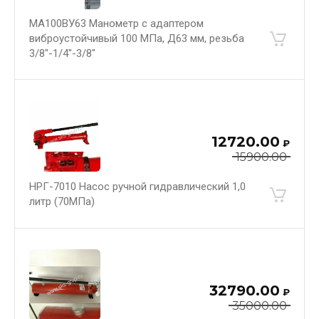
МА100ВУ63 Манометр с адаптером
виброустойчивый 100 МПа, Д63 мм, резьба
3/8"-1/4"-3/8"
12720.00
₽
15900.00
НРГ-7010 Насос ручной гидравлический 1,0
литр (70МПа)
32790.00
₽
35000.00