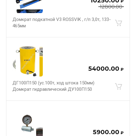
10250.00
₽
12800.00
Домкрат подкатной V3 ROSSVIK , г/п 3,0т, 133-
465мм
54000.00
₽
ДГ100П150 (ус.100т, ход штока 150мм)
Домкрат гидравлический ДУ100П150
5900.00
₽