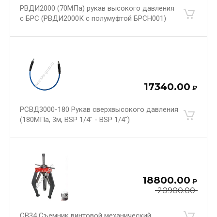
РВДИ2000 (70МПа) рукав высокого давления
с БРС (РВДИ2000К с полумуфтой БРСН001)
17340.00
₽
РСВД3000-180 Рукав сверхвысокого давления
(180МПа, 3м, BSP 1/4" - BSP 1/4")
18800.00
₽
20900.00
СВ34 Съемник винтовой механический