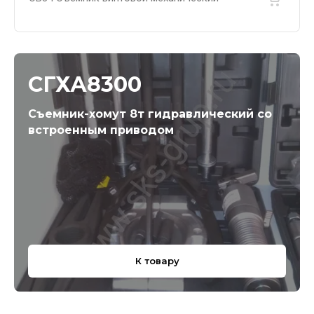
СГХА8300
Съемник-хомут 8т гидравлический со
встроенным приводом
К товару