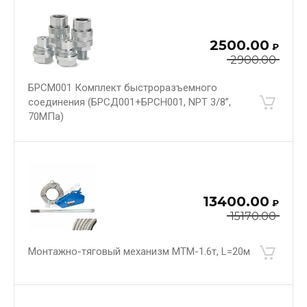
2500.00
₽
2900.00
БРСМ001 Комплект быстроразъемного
соединения (БРСД001+БРСН001, NPT 3/8’’,
70МПа)
13400.00
₽
15170.00
Монтажно-тяговый механизм МТМ-1.6т, L=20м