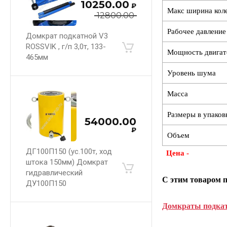
10250.00
₽
Макс ширина кол
12800.00
Рабочее давление
Домкрат подкатной V3
ROSSVIK , г/п 3,0т, 133-
Мощность двигат
465мм
Уровень шума
Масса
Размеры в упаковк
54000.00
₽
Объем
ДГ100П150 (ус.100т, ход
Цена -
штока 150мм) Домкрат
гидравлический
С этим товаром 
ДУ100П150
Домкраты подкат