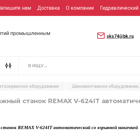
апишите нам
Доставка
О компании
Гидравлический
иятий промышленным
sks74@bk.ru
втосервисное оборудование
Шиномонтажное оборудование, 
жный станок REMAX V-624IT автоматич
танок REMAX V-624IT автоматический со взрывной накачкой