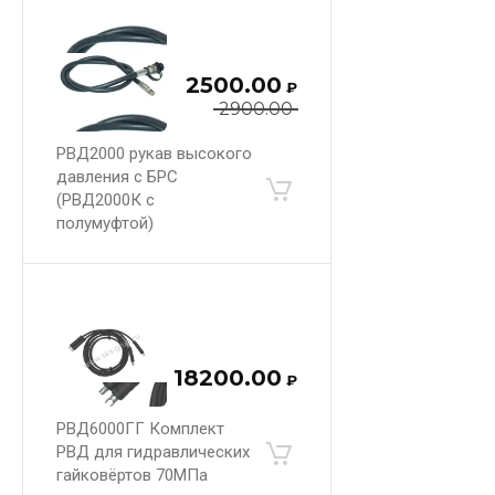
2500.00
₽
2900.00
РВД2000 рукав высокого
давления с БРС
(РВД2000К с
полумуфтой)
18200.00
₽
РВД6000ГГ Комплект
РВД для гидравлических
гайковёртов 70МПа