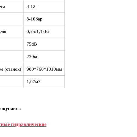
еса
3-12"
8-10бар
еля
0,75/1,1кВт
75dB
230кг
е (станок)
980*760*1010мм
1,07м3
покупают:
ные гидравлические