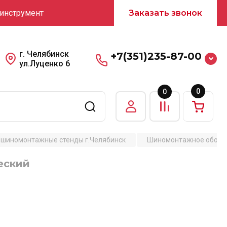
 инструмент
Заказать звонок
г. Челябинск
+7(351)235-87-00
ул.Луценко 6
0
0
шиномонтажные стенды г.Челябинск
Шиномонтажное оборуд
еский