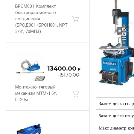
БРСМ001 Комплект
быстроразъемного
соединения
(БРСД001+БРСН001, NPT
3/8’’, 70МПа)
13400.00
₽
15170.00
Монтажно-тяговый
механизм МТМ-1.6т,
L=20м
Зажим диска сна
Зажим диска изн
Макс диаметр кол