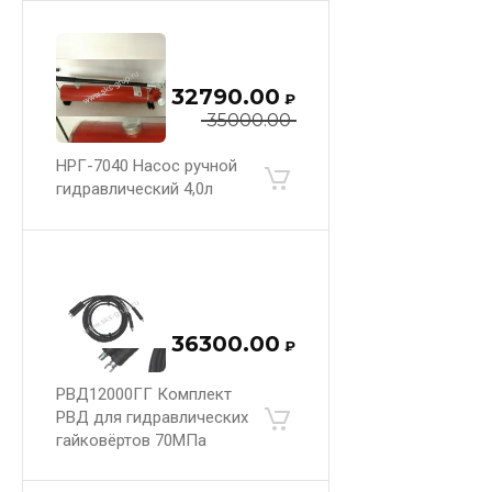
32790.00
₽
35000.00
НРГ-7040 Насос ручной
гидравлический 4,0л
36300.00
₽
РВД12000ГГ Комплект
РВД для гидравлических
гайковёртов 70МПа