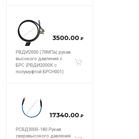
3500.00
₽
РВДИ2000 (70МПа) рукав
высокого давления с
БРС (РВДИ2000К с
полумуфтой БРСН001)
17340.00
₽
РСВД3000-180 Рукав
сверхвысокого давления