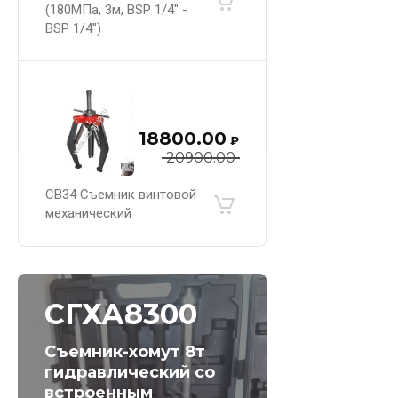
(180МПа, 3м, BSP 1/4" -
BSP 1/4")
18800.00
₽
20900.00
СВ34 Съемник винтовой
механический
СГХА8300
Съемник-хомут 8т
гидравлический со
встроенным